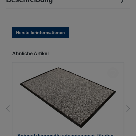
Herstellerinformationen
Produktgalerie überspringen
Ähnliche Artikel
Schmutzfangmatte advantagemat, für den