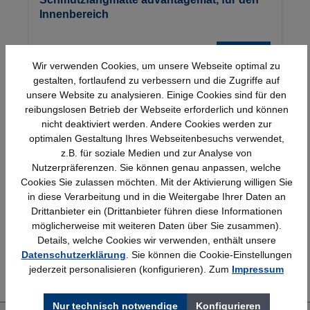
Innenbereich
Details
54,03 €*
Wir verwenden Cookies, um unsere Webseite optimal zu
gestalten, fortlaufend zu verbessern und die Zugriffe auf
unsere Website zu analysieren. Einige Cookies sind für den
reibungslosen Betrieb der Webseite erforderlich und können
nicht deaktiviert werden. Andere Cookies werden zur
optimalen Gestaltung Ihres Webseitenbesuchs verwendet,
z.B. für soziale Medien und zur Analyse von
Nutzerpräferenzen. Sie können genau anpassen, welche
Schnelle Lieferung
Topmarken
Cookies Sie zulassen möchten. Mit der Aktivierung willigen Sie
Bundesweit
Faire Preise
in diese Verarbeitung und in die Weitergabe Ihrer Daten an
Drittanbieter ein (Drittanbieter führen diese Informationen
möglicherweise mit weiteren Daten über Sie zusammen).
Details, welche Cookies wir verwenden, enthält unsere
Datenschutzerklärung
. Sie können die Cookie-Einstellungen
Erfahrung
Kostenlose Beratung
jederzeit personalisieren (konfigurieren). Zum
Impressum
Bewährt seit 1958
(04205) 635940
Nur technisch notwendige
Konfigurieren