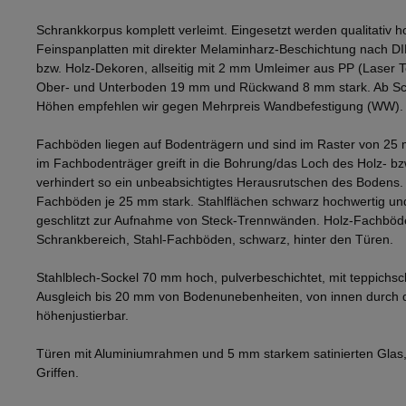
Schrankkorpus komplett verleimt. Eingesetzt werden qualitativ h
Feinspanplatten mit direkter Melaminharz-Beschichtung nach D
bzw. Holz-Dekoren, allseitig mit 2 mm Umleimer aus PP (Laser 
Ober- und Unterboden 19 mm und Rückwand 8 mm stark. Ab Sch
Höhen empfehlen wir gegen Mehrpreis Wandbefestigung (WW).
Fachböden liegen auf Bodenträgern und sind im Raster von 25 
im Fachbodenträger greift in die Bohrung/das Loch des Holz- b
verhindert so ein unbeabsichtigtes Herausrutschen des Bodens
Fachböden je 25 mm stark. Stahlflächen schwarz hochwertig und
geschlitzt zur Aufnahme von Steck-Trennwänden. Holz-Fachböd
Schrankbereich, Stahl-Fachböden, schwarz, hinter den Türen.
Stahlblech-Sockel 70 mm hoch, pulverbeschichtet, mit teppichsc
Ausgleich bis 20 mm von Bodenunebenheiten, von innen durch
höhenjustierbar.
Türen mit Aluminiumrahmen und 5 mm starkem satinierten Glas,
Griffen.