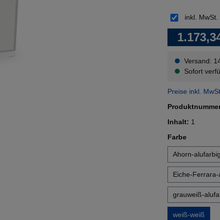
inkl. MwSt.
1.173,3
Versand: 1
Sofort verfü
Preise inkl. MwS
Produktnumme
Inhalt:
1
auswähl
Farbe
Ahorn-alufarbi
Eiche-Ferrara-
grauweiß-alufa
weiß-weiß