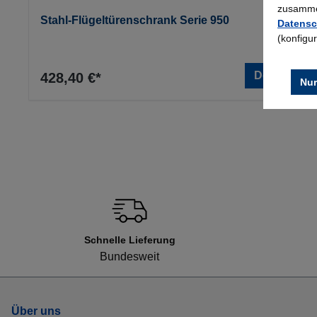
zusammen
Stahl-Flügeltürenschrank Serie 950
Datensc
(konfigu
Details
428,40 €*
Nur
Schnelle Lieferung
Bundesweit
Über uns