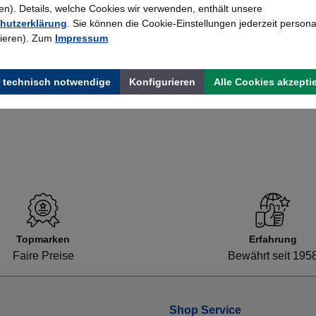
). Details, welche Cookies wir verwenden, enthält unsere
Stahl-Flügeltürenschrank Serie 950
hutzerklärung
. Sie können die Cookie-Einstellungen jederzeit persona
rieren). Zum
Impressum
446,25 €*
 technisch notwendige
Konfigurieren
Alle Cookies akzepti
Topmarken
Erfahrung
Faire Preise
Bewährt seit 195
Shop Service