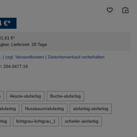
4 €*
41,61 €*
gbar, Lieferzeit: 28 Tage
t. | zzgl. Versandkosten | Zwischenverkauf vorbehalten
r:
204.0477.19
en
g
Akazie-alufarbig
Buche-alufarbig
alufarbig
Nussbaum/alufarbig
alufarbig-alufarbig
rbig
lichtgrau-lichtgrau_1
schiefer-alufarbig