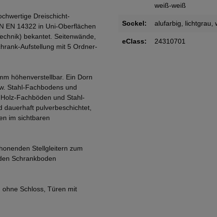
weiß-weiß
ochwertige Dreischicht-
Sockel:
alufarbig
, lichtgrau
,
IN EN 14322 in Uni-Oberflächen
Technik) bekantet. Seitenwände,
eClass:
24310701
rank-Aufstellung mit 5 Ordner-
mm höhenverstellbar. Ein Dorn
zw. Stahl-Fachbodens und
. Holz-Fachböden und Stahl-
 dauerhaft pulverbeschichtet,
en im sichtbaren
honenden Stellgleitern zum
 den Schrankboden
 ohne Schloss, Türen mit