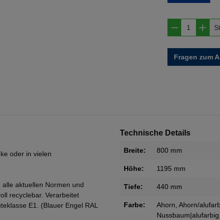
Produkt A
S
Fragen zum Ar
Technische Details
Breite:
800 mm
ke oder in vielen
Höhe:
1195 mm
 alle aktuellen Normen und
Tiefe:
440 mm
oll recyclebar. Verarbeitet
Farbe:
Ahorn
, Ahorn/alufar
teklasse E1. (Blauer Engel RAL
Nussbaum|alufarbig