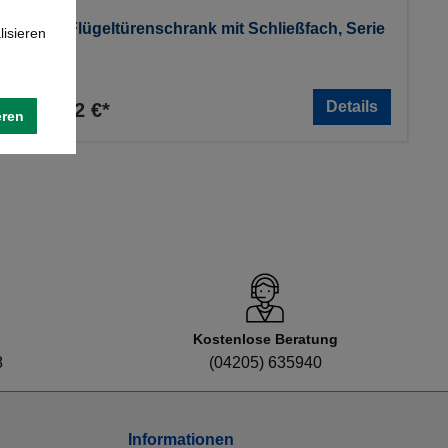
Stahl-Flügeltürenschrank mit Schließfach, Serie
lisieren
950
Details
568,82 €*
eren
Kostenlose Beratung
8
(04205) 635940
Informationen