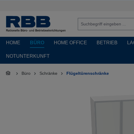
springen
Zur Hauptnavigation springen
HOME
BÜRO
HOME OFFICE
BETRIEB
LA
NOTUNTERKUNFT
Büro
Schränke
Flügeltürenschränke
Bildergalerie überspringen