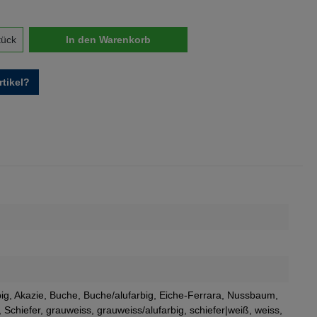
nzahl: Gib den gewünschten Wert ein oder 
tück
In den Warenkorb
tikel?
big
, Akazie
, Buche
, Buche/alufarbig
, Eiche-Ferrara
, Nussbaum
,
, Schiefer
, grauweiss
, grauweiss/alufarbig
, schiefer|weiß
, weiss
,