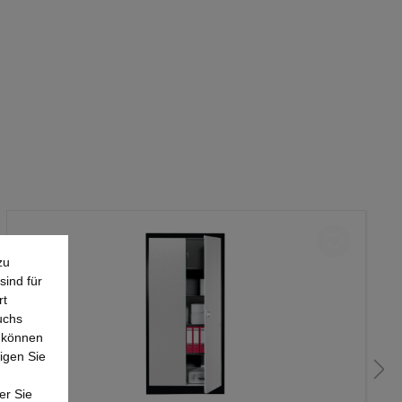
zu
sind für
rt
uchs
e können
igen Sie
er Sie