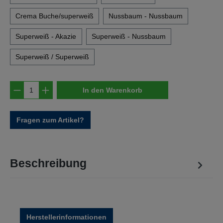
Crema Buche/superweiß
Nussbaum - Nussbaum
Superweiß - Akazie
Superweiß - Nussbaum
Superweiß / Superweiß
Produkt Anzahl: Gib den gewünschten Wert e
In den Warenkorb
Fragen zum Artikel?
Beschreibung
Herstellerinformationen