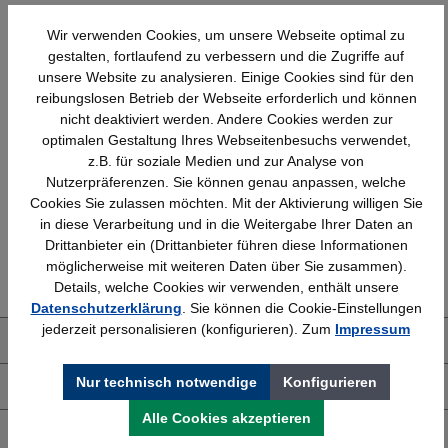
Wir verwenden Cookies, um unsere Webseite optimal zu
gestalten, fortlaufend zu verbessern und die Zugriffe auf
unsere Website zu analysieren. Einige Cookies sind für den
reibungslosen Betrieb der Webseite erforderlich und können
nicht deaktiviert werden. Andere Cookies werden zur
optimalen Gestaltung Ihres Webseitenbesuchs verwendet,
Schnelle Lieferung
Topmarken
z.B. für soziale Medien und zur Analyse von
Bundesweit
Faire Preise
Nutzerpräferenzen. Sie können genau anpassen, welche
Cookies Sie zulassen möchten. Mit der Aktivierung willigen Sie
in diese Verarbeitung und in die Weitergabe Ihrer Daten an
Drittanbieter ein (Drittanbieter führen diese Informationen
Erfahrung
Kostenlose Beratung
möglicherweise mit weiteren Daten über Sie zusammen).
Bewährt seit 1958
(04205) 635940
Details, welche Cookies wir verwenden, enthält unsere
Datenschutzerklärung
. Sie können die Cookie-Einstellungen
jederzeit personalisieren (konfigurieren). Zum
Impressum
Über uns
Nur technisch notwendige
Konfigurieren
Shop Service
Alle Cookies akzeptieren
Informationen