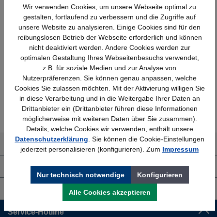
Wir verwenden Cookies, um unsere Webseite optimal zu
gestalten, fortlaufend zu verbessern und die Zugriffe auf
unsere Website zu analysieren. Einige Cookies sind für den
reibungslosen Betrieb der Webseite erforderlich und können
nicht deaktiviert werden. Andere Cookies werden zur
Schnelle Lieferung
Topmarken
optimalen Gestaltung Ihres Webseitenbesuchs verwendet,
Bundesweit
Faire Preise
z.B. für soziale Medien und zur Analyse von
Nutzerpräferenzen. Sie können genau anpassen, welche
Cookies Sie zulassen möchten. Mit der Aktivierung willigen Sie
in diese Verarbeitung und in die Weitergabe Ihrer Daten an
Erfahrung
Kostenlose Beratung
Drittanbieter ein (Drittanbieter führen diese Informationen
Bewährt seit 1958
(04205) 635940
möglicherweise mit weiteren Daten über Sie zusammen).
Details, welche Cookies wir verwenden, enthält unsere
Datenschutzerklärung
. Sie können die Cookie-Einstellungen
Über uns
jederzeit personalisieren (konfigurieren). Zum
Impressum
Shop Service
Nur technisch notwendige
Konfigurieren
Informationen
Alle Cookies akzeptieren
Service-Hotline