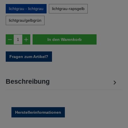
lichtgrau - lichtgrau
lichtgrau-rapsgelb
lichtgrau/gelbgrün
Produkt Anzahl: Gib den gewünschten Wert e
In den Warenkorb
Fragen zum Artikel?
Beschreibung
Herstellerinformationen