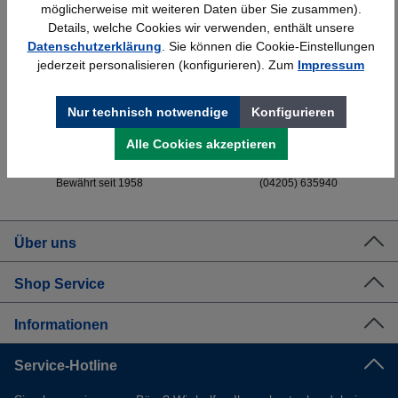
möglicherweise mit weiteren Daten über Sie zusammen).
Details, welche Cookies wir verwenden, enthält unsere
Datenschutzerklärung
. Sie können die Cookie-Einstellungen
Schnelle Lieferung
Topmarken
jederzeit personalisieren (konfigurieren). Zum
Impressum
Bundesweit
Faire Preise
Nur technisch notwendige
Konfigurieren
Alle Cookies akzeptieren
Erfahrung
Kostenlose Beratung
Bewährt seit 1958
(04205) 635940
Über uns
Shop Service
Informationen
Service-Hotline