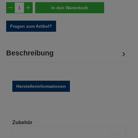
Produkt Anzahl: Gib den gewünschten Wert e
In den Warenkorb
Fragen zum Artikel?
Beschreibung
Herstellerinformationen
Produktgalerie überspringen
Zubehör