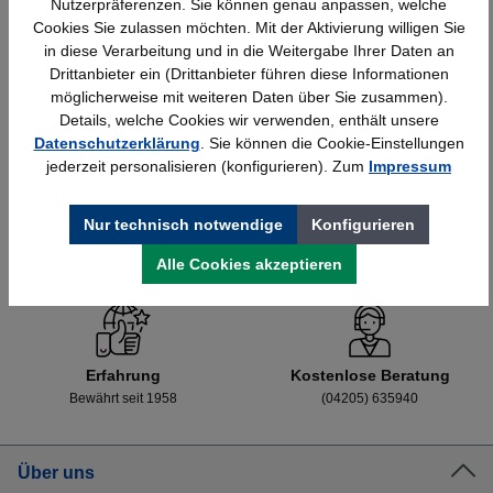
Nutzerpräferenzen. Sie können genau anpassen, welche
Cookies Sie zulassen möchten. Mit der Aktivierung willigen Sie
in diese Verarbeitung und in die Weitergabe Ihrer Daten an
1.295,91 €*
Drittanbieter ein (Drittanbieter führen diese Informationen
möglicherweise mit weiteren Daten über Sie zusammen).
Details, welche Cookies wir verwenden, enthält unsere
Datenschutzerklärung
. Sie können die Cookie-Einstellungen
jederzeit personalisieren (konfigurieren). Zum
Impressum
Nur technisch notwendige
Konfigurieren
Schnelle Lieferung
Topmarken
Alle Cookies akzeptieren
Bundesweit
Faire Preise
Erfahrung
Kostenlose Beratung
Bewährt seit 1958
(04205) 635940
Über uns