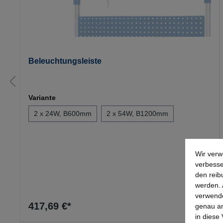
Beleuchtungsleiste
Variante
2 x 24W, B600mm
2 x 54W, B1200mm
Wir verw
verbesse
den reib
werden. 
verwende
417,69 €*
genau an
in diese