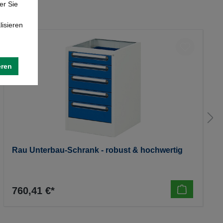
er Sie
lisieren
eren
Rau Unterbau-Schrank - robust & hochwertig
760,41 €*