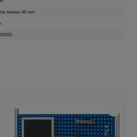
hl
che massiv 40 mm
n
100201