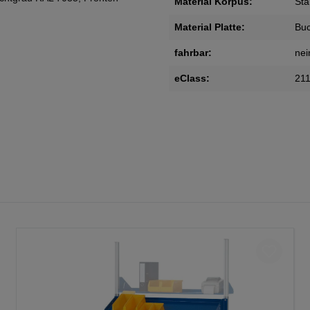
Material Korpus:
Sta
Material Platte:
Bu
fahrbar:
nei
eClass:
21