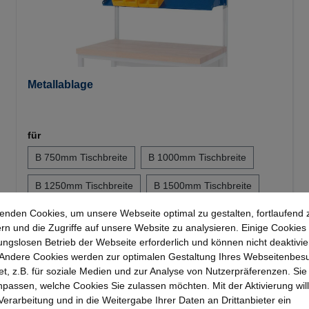
Metallablage
für
B 750mm Tischbreite
B 1000mm Tischbreite
B 1250mm Tischbreite
B 1500mm Tischbreite
enden Cookies, um unsere Webseite optimal zu gestalten, fortlaufend 
+
1
rn und die Zugriffe auf unsere Website zu analysieren. Einige Cookies 
ungslosen Betrieb der Webseite erforderlich und können nicht deaktivie
Andere Cookies werden zur optimalen Gestaltung Ihres Webseitenbes
t, z.B. für soziale Medien und zur Analyse von Nutzerpräferenzen. Si
139,23 €*
passen, welche Cookies Sie zulassen möchten. Mit der Aktivierung will
 Verarbeitung und in die Weitergabe Ihrer Daten an Drittanbieter ein