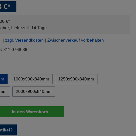
3 €*
,00 €*
gbar, Lieferzeit: 14 Tage
t. | zzgl. Versandkosten | Zwischenverkauf vorbehalten
r:
311.0768.36
en
mm
1000x900x840mm
1250x900x840mm
0mm
2000x900x840mm
nzahl: Gib den gewünschten Wert ein oder 
In den Warenkorb
tikel?