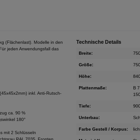
Technische Details
kg (Flächenlast). Modelle in den
Für jeden Anwendungsfall das
Breite:
75
Größe:
75
Höhe:
84
Plattenmaße:
B 7
 (45x45x2mm) inkl. Anti-Rutsch-
15
Tiefe:
90
zug ca. 90 %
Unterbau:
Sc
gswinkel 180°
Farbe Gestell / Korpus:
lic
s mit 2 Schlüsseln
ichtgrau RAL 7035, Fronten