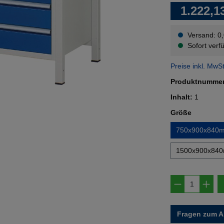
1.222,1
Versand: 0
Sofort verfü
Preise inkl. MwS
Produktnumme
Inhalt:
1
auswähl
Größe
750x900x840
1500x900x84
Produkt A
Fragen zum Ar