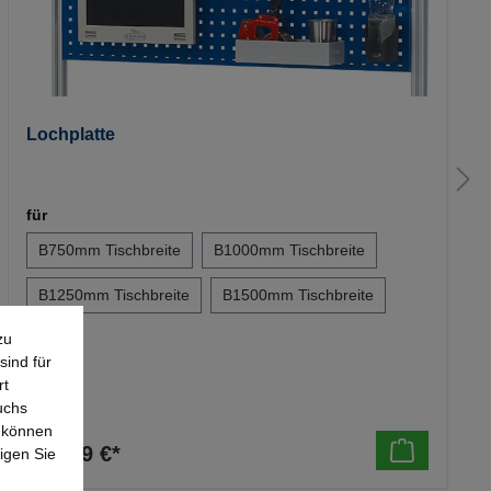
Lochplatte
für
B750mm Tischbreite
B1000mm Tischbreite
B1250mm Tischbreite
B1500mm Tischbreite
zu
+
1
sind für
rt
uchs
e können
137,09 €*
igen Sie