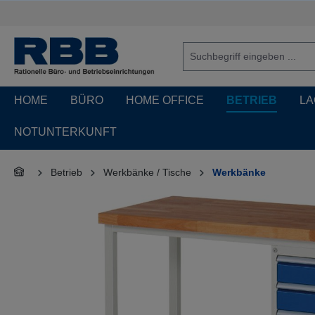
springen
Zur Hauptnavigation springen
HOME
BÜRO
HOME OFFICE
BETRIEB
LA
NOTUNTERKUNFT
Betrieb
Werkbänke / Tische
Werkbänke
Bildergalerie überspringen