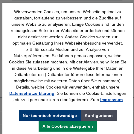
Wir verwenden Cookies, um unsere Webseite optimal zu
gestalten, fortlaufend zu verbessern und die Zugriffe auf
unsere Website zu analysieren. Einige Cookies sind für den
reibungslosen Betrieb der Webseite erforderlich und können
nicht deaktiviert werden. Andere Cookies werden zur
optimalen Gestaltung Ihres Webseitenbesuchs verwendet,
Schnelle Lieferung
Topmarken
z.B. für soziale Medien und zur Analyse von
Bundesweit
Faire Preise
Nutzerpräferenzen. Sie können genau anpassen, welche
Cookies Sie zulassen möchten. Mit der Aktivierung willigen Sie
in diese Verarbeitung und in die Weitergabe Ihrer Daten an
Drittanbieter ein (Drittanbieter führen diese Informationen
Erfahrung
Kostenlose Beratung
möglicherweise mit weiteren Daten über Sie zusammen).
Bewährt seit 1958
(04205) 635940
Details, welche Cookies wir verwenden, enthält unsere
Datenschutzerklärung
. Sie können die Cookie-Einstellungen
jederzeit personalisieren (konfigurieren). Zum
Impressum
Über uns
Nur technisch notwendige
Konfigurieren
Shop Service
Alle Cookies akzeptieren
Informationen