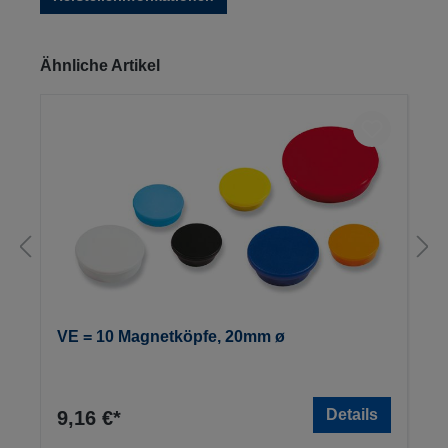
Produktgalerie überspringen
Ähnliche Artikel
VE = 10 Magnetköpfe, 20mm ø
Details
9,16 €*