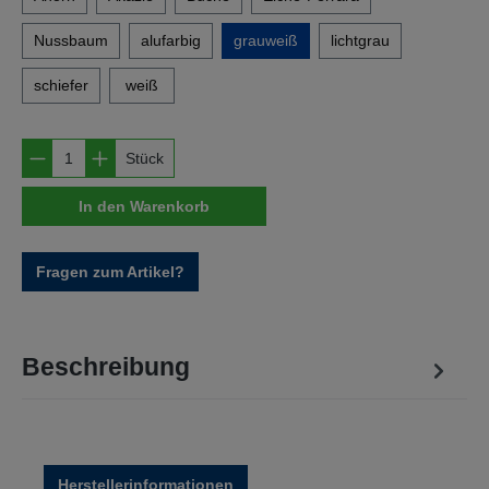
Nussbaum
alufarbig
grauweiß
lichtgrau
schiefer
weiß
Produkt Anzahl: Gib den gewünschten Wert e
Stück
In den Warenkorb
Fragen zum Artikel?
Beschreibung
Herstellerinformationen