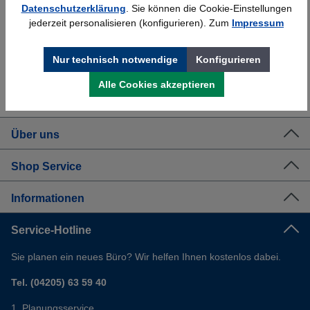
Datenschutzerklärung
. Sie können die Cookie-Einstellungen
Bundesweit
Faire Preise
jederzeit personalisieren (konfigurieren). Zum
Impressum
Nur technisch notwendige
Konfigurieren
Erfahrung
Kostenlose Beratung
Alle Cookies akzeptieren
Bewährt seit 1958
(04205) 635940
Über uns
Shop Service
Informationen
Service-Hotline
Sie planen ein neues Büro? Wir helfen Ihnen kostenlos dabei.
Tel. (04205) 63 59 40
Planungsservice