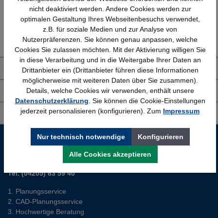
nicht deaktiviert werden. Andere Cookies werden zur
optimalen Gestaltung Ihres Webseitenbesuchs verwendet,
Erfahrung
Kostenlose Beratung
z.B. für soziale Medien und zur Analyse von
Bewährt seit 1958
(04205) 635940
Nutzerpräferenzen. Sie können genau anpassen, welche
Cookies Sie zulassen möchten. Mit der Aktivierung willigen Sie
in diese Verarbeitung und in die Weitergabe Ihrer Daten an
Über uns
Drittanbieter ein (Drittanbieter führen diese Informationen
möglicherweise mit weiteren Daten über Sie zusammen).
Details, welche Cookies wir verwenden, enthält unsere
Shop Service
Datenschutzerklärung
. Sie können die Cookie-Einstellungen
jederzeit personalisieren (konfigurieren). Zum
Impressum
Informationen
Service-Hotline
Nur technisch notwendige
Konfigurieren
Alle Cookies akzeptieren
Sie planen ein neues Büro? Wir helfen Ihnen kostenlos dabei.
Tel. (04205) 63 59 40
Planungsservice
CAD-Planungsservice
Hochwertige Beratung