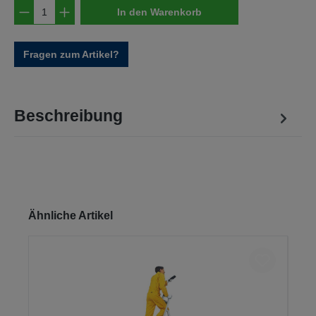
Produkt Anzahl: Gib den gewünschten Wert e
In den Warenkorb
Fragen zum Artikel?
Beschreibung
Produktgalerie überspringen
Ähnliche Artikel