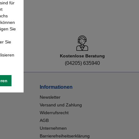
sind für
rt
uchs
e können
igen Sie
er Sie
lisieren
Kostenlose Beratung
8
(04205) 635940
eren
Informationen
Newsletter
Versand und Zahlung
Widerrufsrecht
AGB
Unternehmen
Barrierefreiheitserklärung