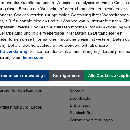
rn und die Zugriffe auf unsere Website zu analysieren. Einige Cookies 
ungslosen Betrieb der Webseite erforderlich und können nicht deaktivie
Andere Cookies werden zur optimalen Gestaltung Ihres Webseitenbes
t, z.B. für soziale Medien und zur Analyse von Nutzerpräferenzen. Si
passen, welche Cookies Sie zulassen möchten. Mit der Aktivierung will
 Verarbeitung und in die Weitergabe Ihrer Daten an Drittanbieter ein
bieter führen diese Informationen möglicherweise mit weiteren Daten üb
). Details, welche Cookies wir verwenden, enthält unsere
hutzerklärung
. Sie können die Cookie-Einstellungen jederzeit persona
Topmarken
Erfahrung
rieren). Zum
Impressum
Faire Preise
Bewährt seit 195
 technisch notwendige
Konfigurieren
Alle Cookies akzepti
Shop Service
artner für den Kauf von
Kontakt
Downloads
E-Business
tikeln für Büro, Lager,
Stahlschränke
Garantiebestimmungen