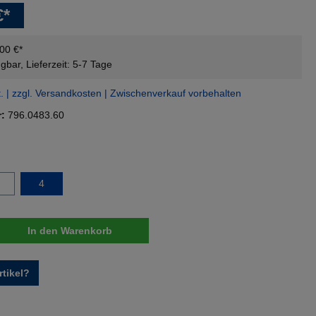
€*
,00 €*
gbar, Lieferzeit: 5-7 Tage
t. | zzgl. Versandkosten | Zwischenverkauf vorbehalten
r:
796.0483.60
swählen
4
nzahl: Gib den gewünschten Wert ein oder 
In den Warenkorb
tikel?