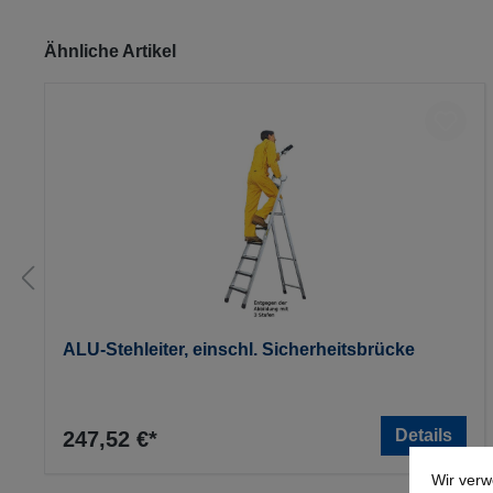
Produktgalerie überspringen
Ähnliche Artikel
ALU-Stehleiter, einschl. Sicherheitsbrücke
Details
247,52 €*
Wir verw