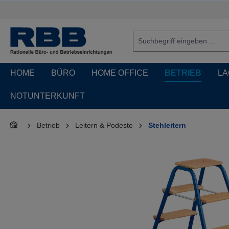
springen
Zur Hauptnavigation springen
HOME
BÜRO
HOME OFFICE
BETRIEB
LA
NOTUNTERKUNFT
Betrieb
Leitern & Podeste
Stehleitern
Bildergalerie überspringen