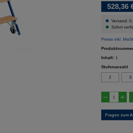
528,36 
Versand: 0
Sofort verfü
Preise inkl. MwS
Produktnumme
Inhalt:
1
au
Stufenanzahl
2
3
Produkt A
Fragen zum Ar