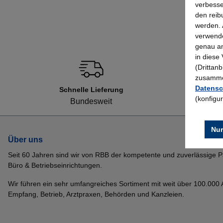
verbesse
den reib
werden. 
verwende
genau an
in diese
(Drittan
zusammen
Datensc
Schnelle Lieferung
(konfigu
Bundesweit
Nur
Über uns
Seit 60 Jahren sind wir von RBB der kompetente und zuverlässige P
Büro & Betriebseinrichtungen.
Wir führen ein sehr umfangreiches Sortiment mit weit über 100.000 Ar
Empfang, Betrieb, Arztpraxen, Behörden und Kanzleien.