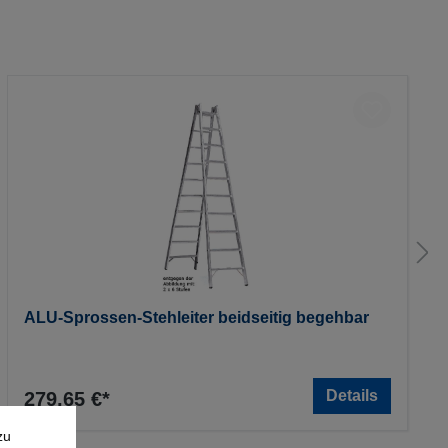
ALU-Sprossen-Stehleiter beidseitig begehbar
Details
279,65 €*
zu